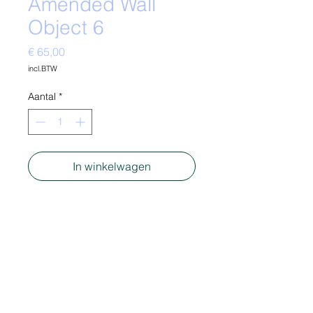
Amended Wall
Object 6
Prijs
€ 65,00
incl.BTW
Aantal
*
In winkelwagen
-
Material: Polystereen package
- mixed media