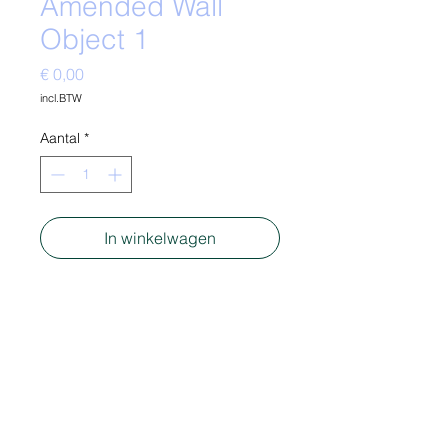
Amended Wall
Object 1
Prijs
€ 0,00
incl.BTW
Aantal
*
In winkelwagen
-
Material: Polystereen package
- mixed media