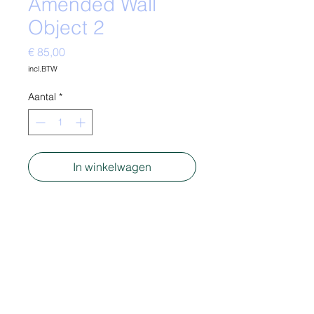
Amended Wall
Object 2
Prijs
€ 85,00
incl.BTW
Aantal
*
In winkelwagen
-
Material: Polystereen package
- mixed media